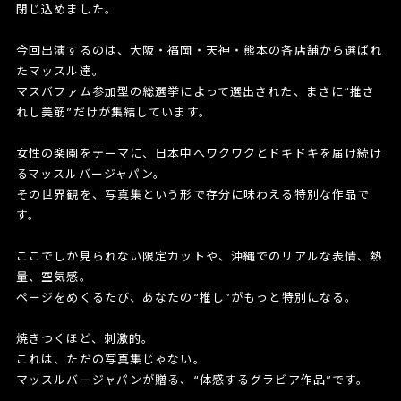
閉じ込めました。
今回出演するのは、大阪・福岡・天神・熊本の各店舗から選ばれ
たマッスル達。
マスバファム参加型の総選挙によって選出された、まさに“推さ
れし美筋”だけが集結しています。
女性の楽園をテーマに、日本中へワクワクとドキドキを届け続け
るマッスルバージャパン。
その世界観を、写真集という形で存分に味わえる特別な作品で
す。
ここでしか見られない限定カットや、沖縄でのリアルな表情、熱
量、空気感。
ページをめくるたび、あなたの“推し”がもっと特別になる。
焼きつくほど、刺激的。
これは、ただの写真集じゃない。
マッスルバージャパンが贈る、“体感するグラビア作品”です。