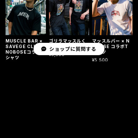
マッスルバー × N
MUSCLE BAR ×
ゴリラマッスルく
OBOSE コラボT
SAVEGE CLUB ×
んTシャツ
ショップに質問する
シャツ
NOBOSEコラボT
¥5,500
シャツ
¥5,500
¥9,900